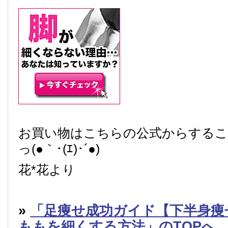
お買い物はこちらの公式からする
っ(●｀･(ｴ)･´●)
花*花より
»
「足痩せ成功ガイド【下半身痩
ももを細くする方法」のTOPへ