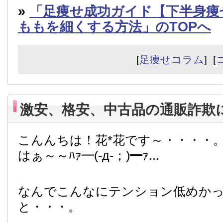
»
「足痩せ成功ガイド【下半身痩
ももを細くする方法」のTOPへ
[
足痩せコラム
] [
激安、格安、中古品の通販詐欺
こんんちは！花*花です～・・・・
はぁ～～ﾊｧ━(-д-；)━ｧ...
なんでこんなにテンション低めか
と・・・。